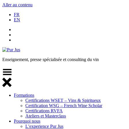
Aller au contenu
FR
EN
Pur Jus
Enseignement, presse spécialisée et consulting du vin
Formations
Certifications WSET – Vins & Spiritueux
Certification WSG – French Wine Scholar
Certifications RVFA
Ateliers et Masterclass
Pourquoi nous
L’experience Pur Jus