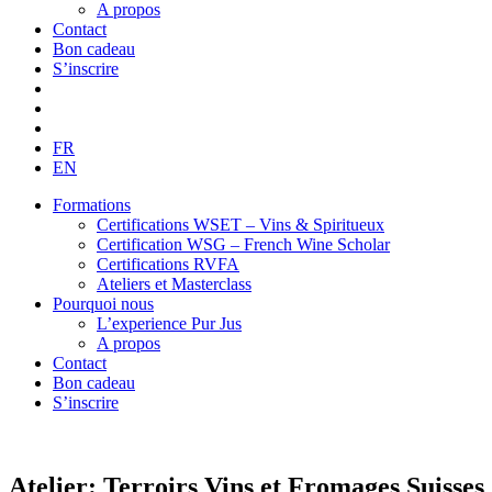
A propos
Contact
Bon cadeau
S’inscrire
FR
EN
Formations
Certifications WSET – Vins & Spiritueux
Certification WSG – French Wine Scholar
Certifications RVFA
Ateliers et Masterclass
Pourquoi nous
L’experience Pur Jus
A propos
Contact
Bon cadeau
S’inscrire
Atelier: Terroirs Vins et Fromages Suisses