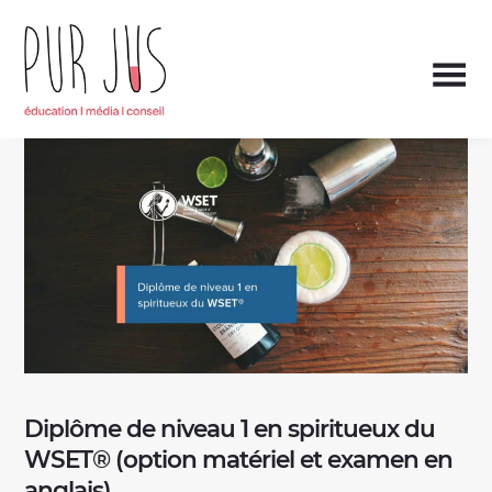
Aller
au
contenu
Enseignement,
Pur Jus
presse
spécialisée
et
consulting
du
vin
Diplôme de niveau 1 en spiritueux du
WSET® (option matériel et examen en
anglais)