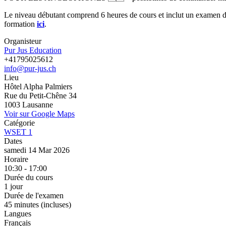
Le niveau débutant comprend 6 heures de cours et inclut un examen de 
formation
ici
.
Organisteur
Pur Jus Education
+41795025612
info@pur-jus.ch
Lieu
Hôtel Alpha Palmiers
Rue du Petit-Chêne 34
1003 Lausanne
Voir sur Google Maps
Catégorie
WSET 1
Dates
samedi 14 Mar 2026
Horaire
10:30 - 17:00
Durée du cours
1 jour
Durée de l'examen
45 minutes (incluses)
Langues
Français