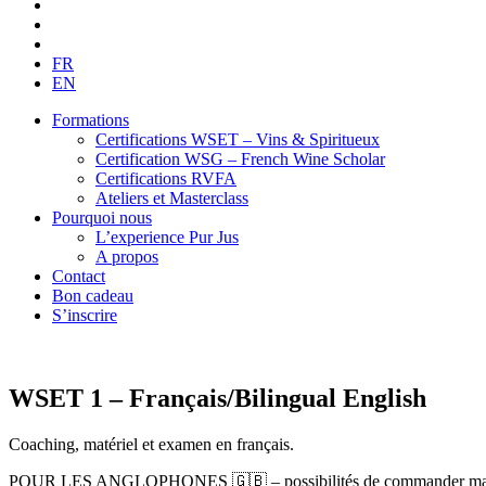
FR
EN
Formations
Certifications WSET – Vins & Spiritueux
Certification WSG – French Wine Scholar
Certifications RVFA
Ateliers et Masterclass
Pourquoi nous
L’experience Pur Jus
A propos
Contact
Bon cadeau
S’inscrire
WSET 1 – Français/Bilingual English
Coaching, matériel et examen en français.
POUR LES ANGLOPHONES 🇬🇧 – possibilités de commander matériel et 