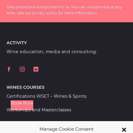
Data protection is important to us. You can unsubscribe at any
time. See our
privacy policy
for more information.
ACTIVITY
Wine education, media and consulting.
WINES COURSES
Certifications WSET – Wines & Spirits
Book Now
Workshops and Masterclasses
Manage Cookie Consent
USEFUL LINKS