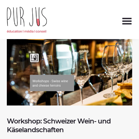
Skip
to
content
Wine
Pur Jus
education,
media
and
consulting
Workshop: Schweizer Wein- und
Käselandschaften